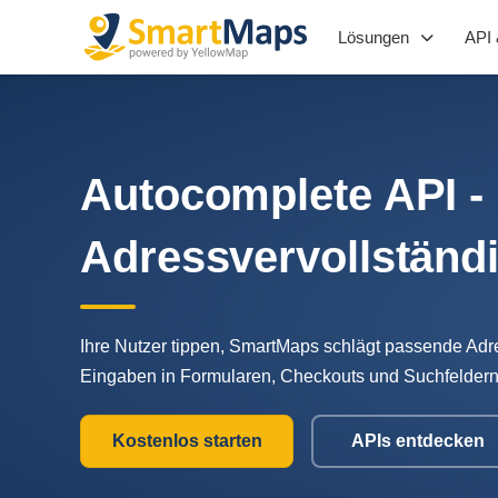
Lösungen
API 
Autocomplete API - I
Adress­vervollständ
Ihre Nutzer tippen, SmartMaps schlägt passende Adress
Eingaben in Formularen, Checkouts und Suchfelde
Kostenlos starten
APIs entdecken