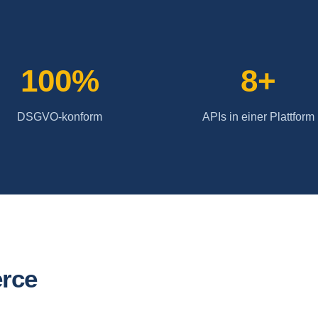
100%
8+
DSGVO-konform
APIs in einer Plattform
rce