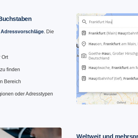
 Buchstaben
e
Adressvorschläge
. Die
 Ort
zu finden
en Bereich
gionen oder Adresstypen
Weltweit und mehrsp