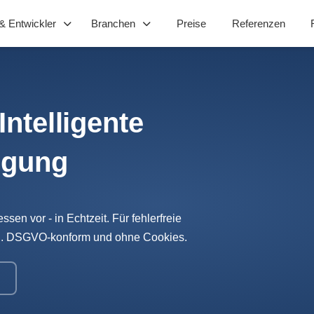
& Entwickler
Branchen
Preise
Referenzen
ntelligente
igung
en vor - in Echtzeit. Für fehlerfreie
rn. DSGVO-konform und ohne Cookies.