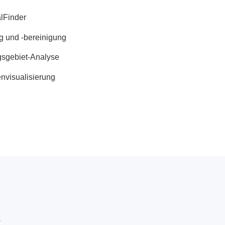
alFinder
 und -bereinigung
gsgebiet-Analyse
nvisualisierung
t