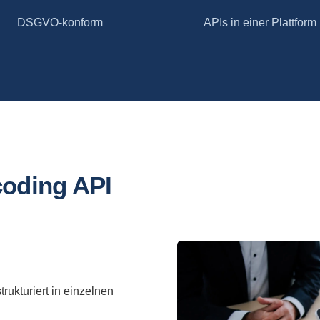
DSGVO-konform
APIs in einer Plattform
coding API
ukturiert in einzelnen