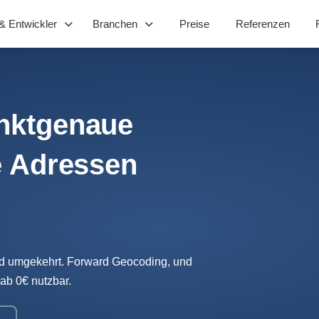
& Entwickler
Branchen
Preise
Referenzen
nktgenaue
e Adressen
nd umgekehrt. Forward Geocoding, und
ab 0€ nutzbar.